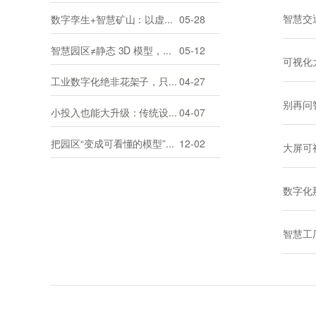
数字孪生+智慧矿山：以虚映实，筑牢安全、高效、绿色生产防线
05-28
智慧园区≠静态 3D 模型，更是全域智能运营中枢
05-12
工业数字化绝非花架子，只是很多企业做反了
04-27
小投入也能大升级：传统设备厂如何低成本数字化？
04-07
把园区“变成可看懂的模型”：数字孪生让消防从监测、预警到处置一屏掌控
12-02