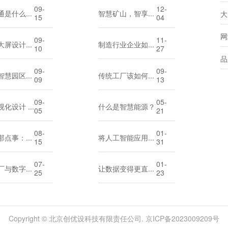
09-
12-
智慧交通是什么？它能帮我们解决哪些问题？
智慧矿山，智享未来：全力打造矿山可持续发展新篇章
大
15
04
网
09-
11-
可视化大屏设计不求人：掌握核心要点，轻松拿捏
制造行业企业如何精准选择适合自己的数字化服务 北京创优设
10
27
品
09-
09-
别再问智慧园区是什么了，看完这篇就懂它多实用
传统工厂该如何做数字化转型？
09
13
09-
05-
大屏可视化设计 8 大注意事项，新手必看避坑指南
什么是智慧能源？
05
21
08-
01-
数字化那点事：一文读懂数字孪生
将人工智能应用到软件开发中？那你需要了解这些
15
31
07-
01-
智慧工厂与数字化工厂有什么不同？
让数据变得更直观：10款常用的可视化大屏软件
25
23
Copyright © 北京创优设科技有限责任公司. 京ICP备2023009209号