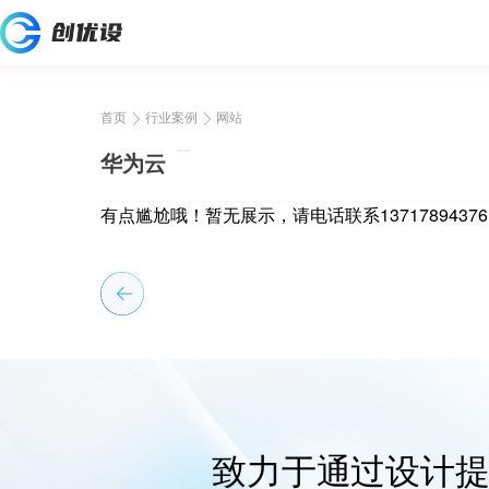
首页
行业案例
网站
华为云
有点尴尬哦！暂无展示，
请电话联系137178943
致力于通过设计